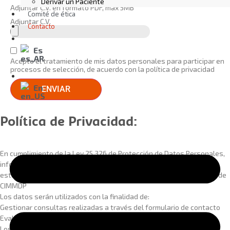
Derivar un Paciente
Adjuntar C.V. en formato PDF, max 5MB
Comité de ética
Adjuntar C.V.
Contacto
Acepto el tratamiento de mis datos personales para participar en
procesos de selección, de acuerdo con la política de privacidad
ENVIAR
Política de Privacidad:
En cumplimiento de la Ley 25.326 de Protección de Datos Personales,
informamos que los datos personales proporcionados a través de
este sitio web serán incorporados a una base de datos titularidad de
CIMMDP
Los datos serán utilizados con la finalidad de:
Gestionar consultas realizadas a través del formulario de contacto
Evaluar postulaciones laborales presentes y futuras
Los datos proporcionados no serán cedidos a terceros, salvo