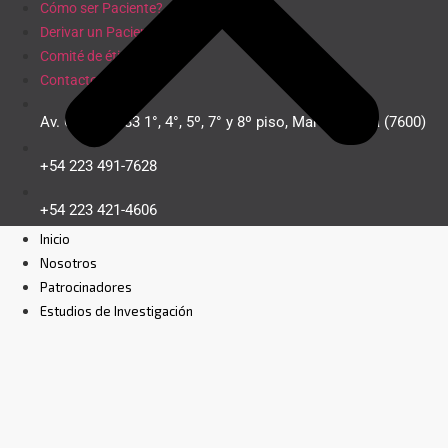
Cómo ser Paciente?
Derivar un Paciente
Comité de ética
Contacto
Av. Colón 3083 1°, 4°, 5º, 7° y 8º piso, Mar del Plata (7600)
+54 223 491-7628
+54 223 421-4606
cimresearch@cimmdp.com
Inicio
Instagram
Nosotros
Patrocinadores
Estudios de Investigación