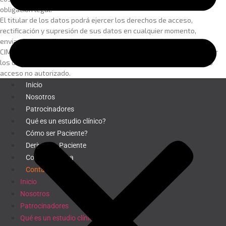
obligación legal.
El titular de los datos podrá ejercer los derechos de acceso,
rectificación y supresión de sus datos en cualquier momento,
enviando una solicitud a
recursoshumanos@cimmdp.com
CIMMDP adopta las medidas de seguridad necesarias para proteger
los datos personales y evitar su alteración, pérdida, tratamiento o
acceso no autorizado.
Inicio
Nosotros
Patrocinadores
Qué es un estudio clínico?
Cómo ser Paciente?
Derivar un Paciente
Comité de ética
Contacto
Inicio
Nosotros
Patrocinadores
Qué es un estudio clínico?